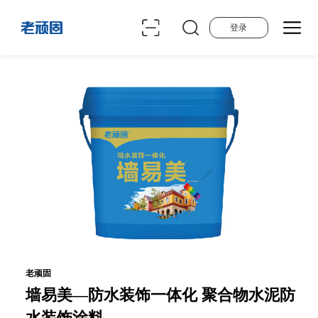
登录
老顽固
墙易美—防水装饰一体化 聚合物水泥防