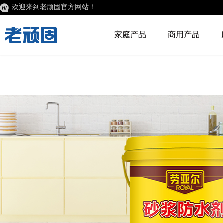
欢迎来到老顽固官方网站！
家庭产品
商用产品