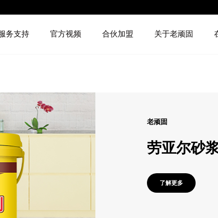
服务支持
官方视频
合伙加盟
关于老顽固
老顽固
劳亚尔砂
了解更多