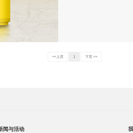
<<上页
1
下页 >>
新闻与活动