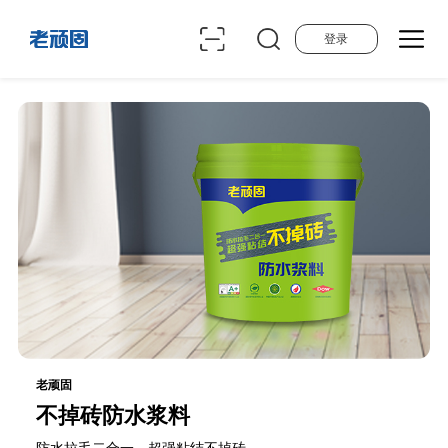
登录
老顽固
不掉砖防水浆料
防水拉毛二合一，超强粘结不掉砖