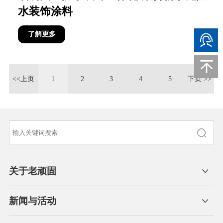
水装饰涂料
了解更多
<<上页
1
2
3
4
5
下页 >>
关于老顽固
新闻与活动