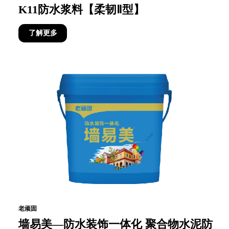
K11防水浆料【柔韧Ⅱ型】
了解更多
老顽固
墙易美—防水装饰一体化 聚合物水泥防