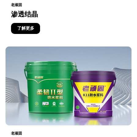
老顽固
渗透结晶
了解更多
老顽固